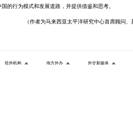
中国的行为模式和发展道路，并提供借鉴和思考。
（作者为马来西亚太平洋研究中心首席顾问、
驻外机构
地方外办
外交新媒体
中华人民共和国外交部 版权所有
地址：北京市朝阳区朝阳门南大街2号 邮编：100701 电话：+86-10-65
标识码：bm02000004
京ICP备06038296号
京公网安备1104010270