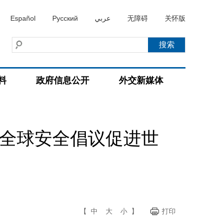
Español
Русский
عربي
无障碍
关怀版
料
政府信息公开
外交新媒体
与全球安全倡议促进世
【
中
大
小
】
打印