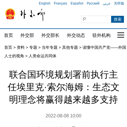
English
Français
Español
Русский
عربي
关怀版
首页
外交部
外交部长
外交动态
驻外机构
国家
首页
>
资料
>
专题
>
当年专题
>
其他专题
>
读懂中国共产党——外国
人士的视角
>
人类命运共同体
联合国环境规划署前执行主
任埃里克·索尔海姆：生态文
明理念将赢得越来越多支持
2022-08-08 10:00