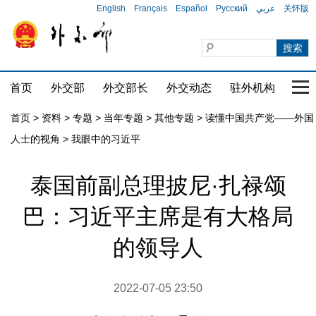
English
Français
Español
Русский
عربي
关怀版
首页
外交部
外交部长
外交动态
驻外机构
国家
首页
>
资料
>
专题
>
当年专题
>
其他专题
>
读懂中国共产党——外国
人士的视角
>
我眼中的习近平
泰国前副总理披尼·扎禄颂
巴：习近平主席是有大格局
的领导人
2022-07-05 23:50