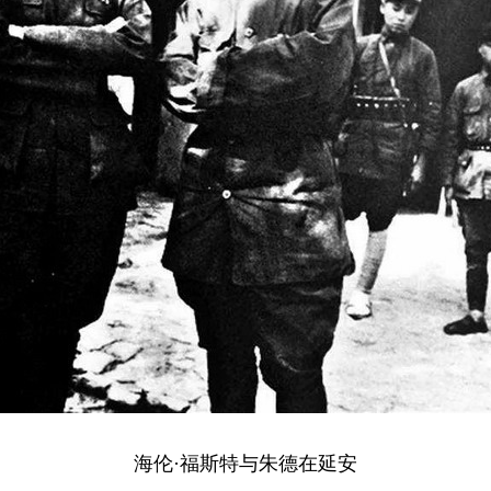
海伦·福斯特与朱德在延安