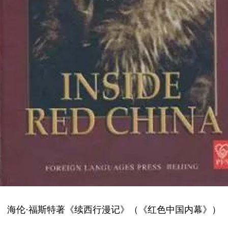
海伦·福斯特著《续西行漫记》（《红色中国内幕》）