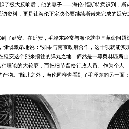
了极大反响后，他的妻子——海伦·福斯特意识到，斯
采访资料，更是让海伦下定决心要继续斯诺未完成的延安
来到了延安。在延安，毛泽东经常与海伦就中国革命问题
，慷慨激昂地说：“如果与南京政府合作，这十项就能实
在延安这个熙来攘往的弹丸之地，俨然是一尊奥林匹斯山
某种理论的大轮廓，而把细节留给行政人员。作为个人
的产物。”除此之外，海伦同样也看到了毛泽东的另一面：