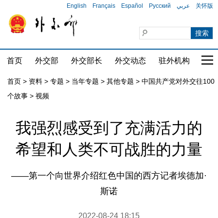
English
Français
Español
Русский
عربي
关怀版
首页
外交部
外交部长
外交动态
驻外机构
国家
首页
>
资料
>
专题
>
当年专题
>
其他专题
>
中国共产党对外交往100
个故事
>
视频
我强烈感受到了充满活力的
希望和人类不可战胜的力量
——第一个向世界介绍红色中国的西方记者埃德加·
斯诺
2022-08-24 18:15