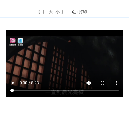
【
中
大
小
】
打印