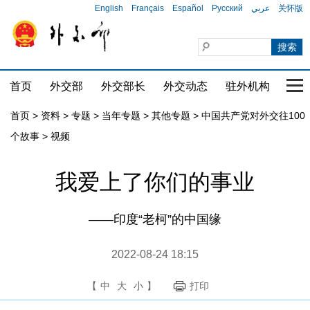
English
Français
Español
Русский
عربي
关怀版
首页
外交部
外交部长
外交动态
驻外机构
国家
首页
>
资料
>
专题
>
当年专题
>
其他专题
>
中国共产党对外交往100
个故事
>
视频
我爱上了你们的事业
——印度“老柯”的中国缘
2022-08-24 18:15
【
中
大
小
】
打印