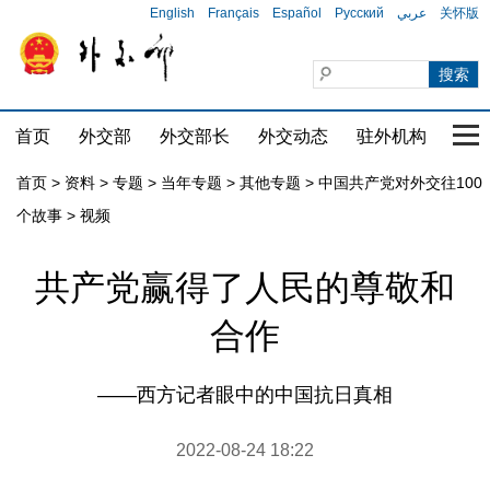
English
Français
Español
Русский
عربي
关怀版
首页
外交部
外交部长
外交动态
驻外机构
国家
首页
>
资料
>
专题
>
当年专题
>
其他专题
>
中国共产党对外交往100
个故事
>
视频
共产党赢得了人民的尊敬和
合作
——西方记者眼中的中国抗日真相
2022-08-24 18:22