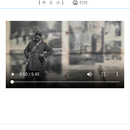
【
中
大
小
】
打印