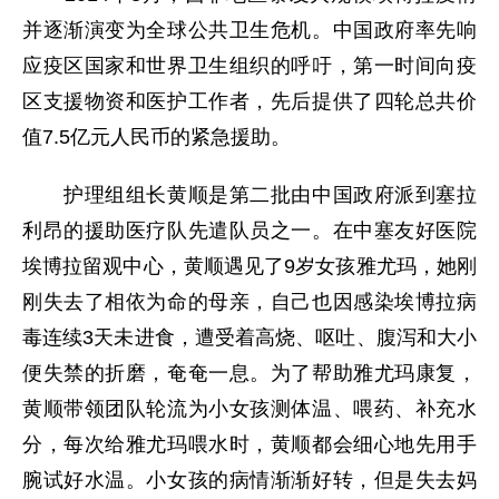
并逐渐演变为全球公共卫生危机。中国政府率先响
应疫区国家和世界卫生组织的呼吁，第一时间向疫
区支援物资和医护工作者，先后提供了四轮总共价
值7.5亿元人民币的紧急援助。
护理组组长黄顺是第二批由中国政府派到塞拉
利昂的援助医疗队先遣队员之一。在中塞友好医院
埃博拉留观中心，黄顺遇见了9岁女孩雅尤玛，她刚
刚失去了相依为命的母亲，自己也因感染埃博拉病
毒连续3天未进食，遭受着高烧、呕吐、腹泻和大小
便失禁的折磨，奄奄一息。为了帮助雅尤玛康复，
黄顺带领团队轮流为小女孩测体温、喂药、补充水
分，每次给雅尤玛喂水时，黄顺都会细心地先用手
腕试好水温。小女孩的病情渐渐好转，但是失去妈