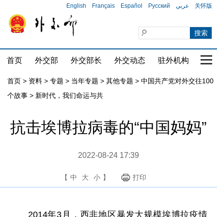
English
Français
Español
Русский
عربي
关怀版
首页
外交部
外交部长
外交动态
驻外机构
国家
首页
>
资料
>
专题
>
当年专题
>
其他专题
>
中国共产党对外交往100
个故事
>
新时代，我们命运与共
抗击埃博拉病毒的“中国妈妈”
2022-08-24 17:39
【
中
大
小
】
打印
2014年3月，西非地区暴发大规模埃博拉疫情