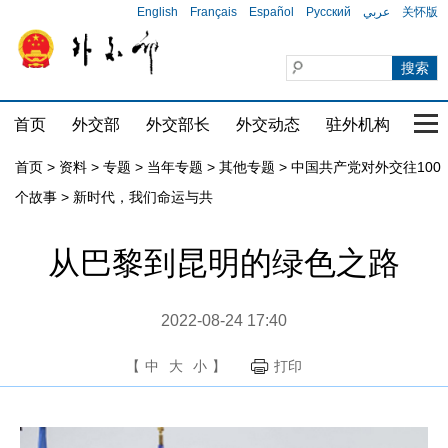
English
Français
Español
Русский
عربي
关怀版
首页
外交部
外交部长
外交动态
驻外机构
国家
首页
>
资料
>
专题
>
当年专题
>
其他专题
>
中国共产党对外交往100
个故事
>
新时代，我们命运与共
从巴黎到昆明的绿色之路
2022-08-24 17:40
【
中
大
小
】
打印