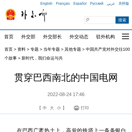
English
Français
Español
Русский
عربي
关怀版
首页
外交部
外交部长
外交动态
驻外机构
国家
首页
>
资料
>
专题
>
当年专题
>
其他专题
>
中国共产党对外交往100
个故事
>
新时代，我们命运与共
贯穿巴西南北的中国电网
2022-08-24 17:46
【
中
大
小
】
打印
在巴西广袤热土上，高耸的铁塔上一条条银白