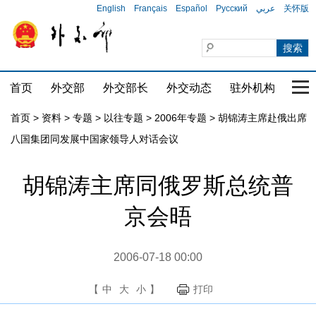
English
Français
Español
Русский
عربي
关怀版
首页
外交部
外交部长
外交动态
驻外机构
国家
首页
>
资料
>
专题
>
以往专题
>
2006年专题
>
胡锦涛主席赴俄出席
八国集团同发展中国家领导人对话会议
胡锦涛主席同俄罗斯总统普
京会晤
2006-07-18 00:00
【
中
大
小
】
打印