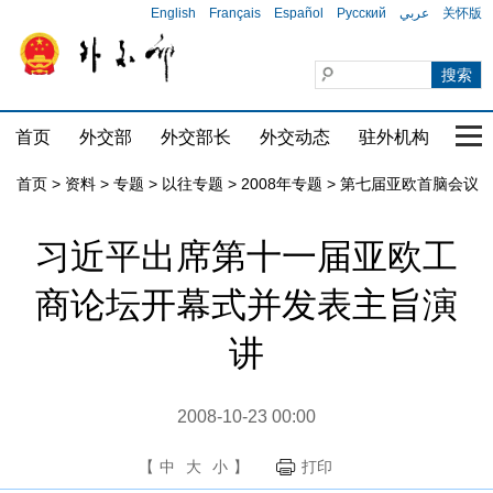
English
Français
Español
Русский
عربي
关怀版
首页
外交部
外交部长
外交动态
驻外机构
国家
首页
>
资料
>
专题
>
以往专题
>
2008年专题
>
第七届亚欧首脑会议
习近平出席第十一届亚欧工
商论坛开幕式并发表主旨演
讲
2008-10-23 00:00
【
中
大
小
】
打印