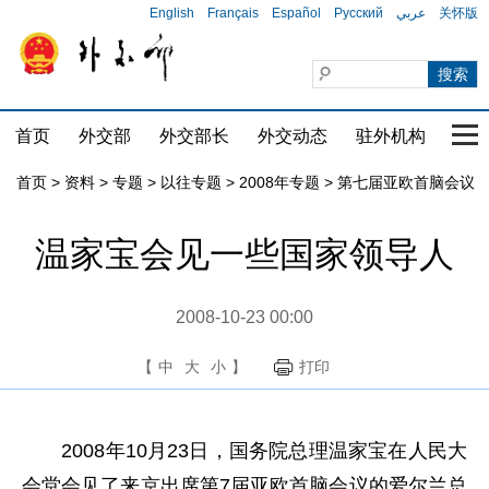
English
Français
Español
Русский
عربي
关怀版
首页
外交部
外交部长
外交动态
驻外机构
国家
首页
>
资料
>
专题
>
以往专题
>
2008年专题
>
第七届亚欧首脑会议
温家宝会见一些国家领导人
2008-10-23 00:00
【
中
大
小
】
打印
2008年10月23日，国务院总理温家宝在人民大
会堂会见了来京出席第7届亚欧首脑会议的爱尔兰总