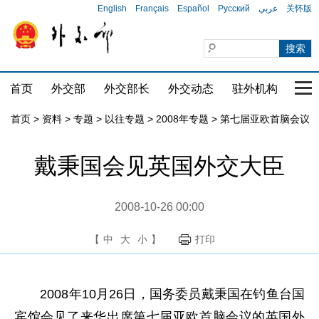
English
Français
Español
Русский
عربي
关怀版
首页
外交部
外交部长
外交动态
驻外机构
国家
首页
>
资料
>
专题
>
以往专题
>
2008年专题
>
第七届亚欧首脑会议
戴秉国会见英国外交大臣
2008-10-26 00:00
【
中
大
小
】
打印
2008年10月26日，国务委员戴秉国在钓鱼台国
宾馆会见了来华出席第七届亚欧首脑会议的英国外