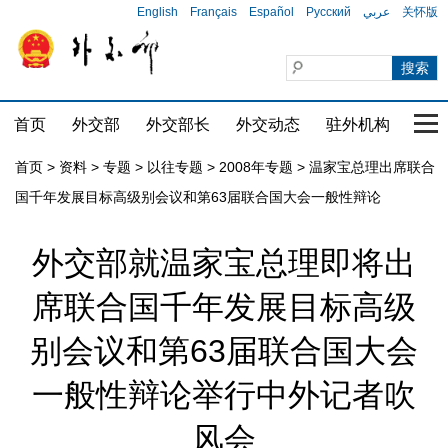
English
Français
Español
Русский
عربي
关怀版
首页
外交部
外交部长
外交动态
驻外机构
国家
首页
>
资料
>
专题
>
以往专题
>
2008年专题
>
温家宝总理出席联合
国千年发展目标高级别会议和第63届联合国大会一般性辩论
外交部就温家宝总理即将出
席联合国千年发展目标高级
别会议和第63届联合国大会
一般性辩论举行中外记者吹
风会