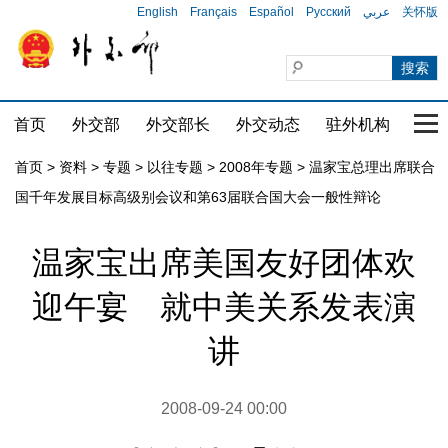
English
Français
Español
Русский
عربي
关怀版
首页
外交部
外交部长
外交动态
驻外机构
国家
首页
>
资料
>
专题
>
以往专题
>
2008年专题
>
温家宝总理出席联合
国千年发展目标高级别会议和第63届联合国大会一般性辩论
温家宝出席美国友好团体欢
迎午宴 就中美关系发表演
讲
2008-09-24 00:00