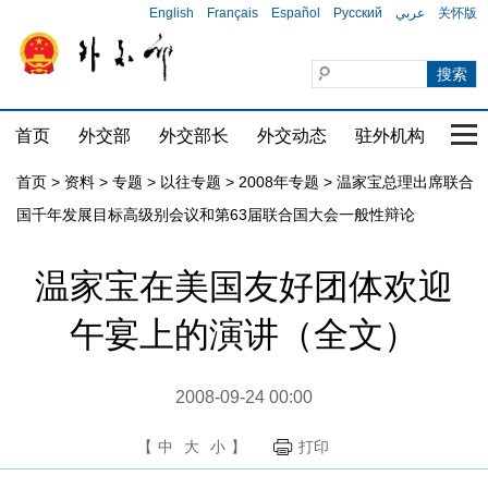
English
Français
Español
Русский
عربي
关怀版
首页
外交部
外交部长
外交动态
驻外机构
国家
首页
>
资料
>
专题
>
以往专题
>
2008年专题
>
温家宝总理出席联合
国千年发展目标高级别会议和第63届联合国大会一般性辩论
温家宝在美国友好团体欢迎
午宴上的演讲（全文）
2008-09-24 00:00
【
中
大
小
】
打印