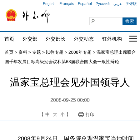
English
Français
Español
Русский
عربي
关怀版
首页
外交部
外交部长
外交动态
驻外机构
国家
首页
>
资料
>
专题
>
以往专题
>
2008年专题
>
温家宝总理出席联合
国千年发展目标高级别会议和第63届联合国大会一般性辩论
温家宝总理会见外国领导人
2008-09-25 00:00
【
中
大
小
】
打印
2008年9月24日，国务院总理温家宝当地时间