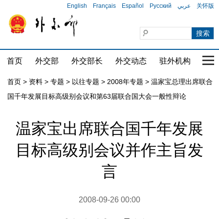
English
Français
Español
Русский
عربي
关怀版
首页
外交部
外交部长
外交动态
驻外机构
国家
首页
>
资料
>
专题
>
以往专题
>
2008年专题
>
温家宝总理出席联合
国千年发展目标高级别会议和第63届联合国大会一般性辩论
温家宝出席联合国千年发展
目标高级别会议并作主旨发
言
2008-09-26 00:00