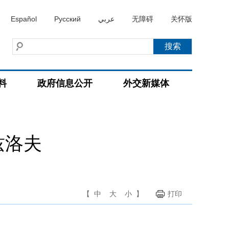
Español
Русский
عربي
无障碍
关怀版
料
政府信息公开
外交新媒体
兹洛夫
【
中
大
小
】
打印