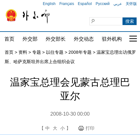
English
Français
Español
Русский
عربي
关怀版
首页
外交部
外交部长
外交动态
驻外机构
国家
首页
>
资料
>
专题
>
以往专题
>
2008年专题
>
温家宝总理出访俄罗
斯、哈萨克斯坦并出席上合组织会议
温家宝总理会见蒙古总理巴
亚尔
2008-10-30 00:00
【
中
大
小
】
打印