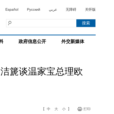
Español
Русский
عربي
无障碍
关怀版
料
政府信息公开
外交新媒体
杨洁篪谈温家宝总理欧
【
中
大
小
】
打印