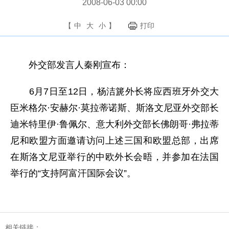
2008-06-03 00:00
【
中
大
小
】
打印
外交部发言人秦刚宣布：
6
月7日
至12日，杨洁篪外长将应西班牙外交大
臣米格尔·安赫尔·莫拉蒂诺斯、斯洛文尼亚外交部长
迪米特里伊·鲁佩尔、意大利外交部长佛朗哥·弗拉蒂
尼和欧盟方面邀请访问上述三国和欧盟总部，出席
在斯洛文尼亚举行的中欧外长会晤，并参加在法国
举行的“支持阿富汗国际会议”。
相关链接：