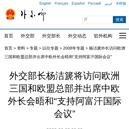
English
Français
Español
Русский
عربي
关怀版
首页
外交部
外交部长
外交动态
驻外机构
国家
首页
>
资料
>
专题
>
以往专题
>
2008年专题
>
杨洁篪外长访问欧洲
三国和欧盟总部并出席中欧外长会晤和“支持阿富汗国际会议”
外交部长杨洁篪将访问欧洲
三国和欧盟总部并出席中欧
外长会晤和“支持阿富汗国际
会议”