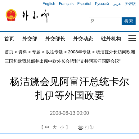
English
Français
Español
Русский
عربي
关怀版
首页
外交部
外交部长
外交动态
驻外机构
国家
首页
>
资料
>
专题
>
以往专题
>
2008年专题
>
杨洁篪外长访问欧洲
三国和欧盟总部并出席中欧外长会晤和“支持阿富汗国际会议”
杨洁篪会见阿富汗总统卡尔
扎伊等外国政要
2008-06-13 00:00
【
中
大
小
】
打印