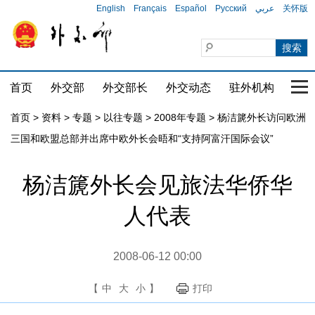
English
Français
Español
Русский
عربي
关怀版
首页
外交部
外交部长
外交动态
驻外机构
国家
首页
>
资料
>
专题
>
以往专题
>
2008年专题
>
杨洁篪外长访问欧洲
三国和欧盟总部并出席中欧外长会晤和“支持阿富汗国际会议”
杨洁篪外长会见旅法华侨华
人代表
2008-06-12 00:00
【
中
大
小
】
打印