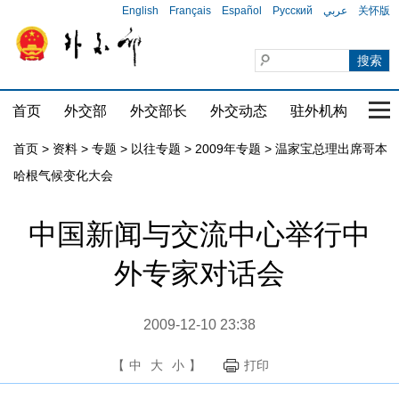
English
Français
Español
Русский
عربي
关怀版
首页
外交部
外交部长
外交动态
驻外机构
国家
首页
>
资料
>
专题
>
以往专题
>
2009年专题
>
温家宝总理出席哥本
哈根气候变化大会
中国新闻与交流中心举行中
外专家对话会
2009-12-10 23:38
【
中
大
小
】
打印