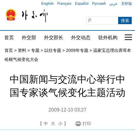
English
Français
Español
Русский
عربي
关怀版
首页
外交部
外交部长
外交动态
驻外机构
国家
首页
>
资料
>
专题
>
以往专题
>
2009年专题
>
温家宝总理出席哥本
哈根气候变化大会
中国新闻与交流中心举行中
国专家谈气候变化主题活动
2009-12-10 03:27
【
中
大
小
】
打印