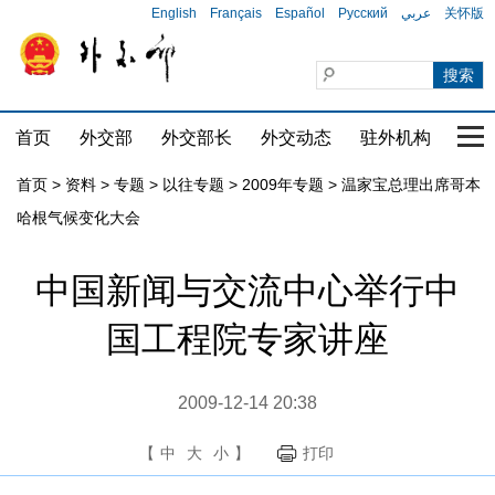
English
Français
Español
Русский
عربي
关怀版
首页
外交部
外交部长
外交动态
驻外机构
国家
首页
>
资料
>
专题
>
以往专题
>
2009年专题
>
温家宝总理出席哥本
哈根气候变化大会
中国新闻与交流中心举行中
国工程院专家讲座
2009-12-14 20:38
【
中
大
小
】
打印