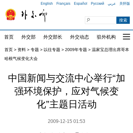
English
Français
Español
Русский
عربي
关怀版
首页
外交部
外交部长
外交动态
驻外机构
国家
首页
>
资料
>
专题
>
以往专题
>
2009年专题
>
温家宝总理出席哥本
哈根气候变化大会
中国新闻与交流中心举行“加
强环境保护，应对气候变
化”主题日活动
2009-12-15 01:53