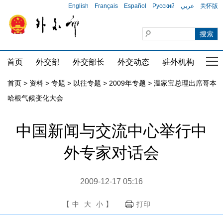
English
Français
Español
Русский
عربي
关怀版
首页
外交部
外交部长
外交动态
驻外机构
国家
首页
>
资料
>
专题
>
以往专题
>
2009年专题
>
温家宝总理出席哥本
哈根气候变化大会
中国新闻与交流中心举行中
外专家对话会
2009-12-17 05:16
【
中
大
小
】
打印