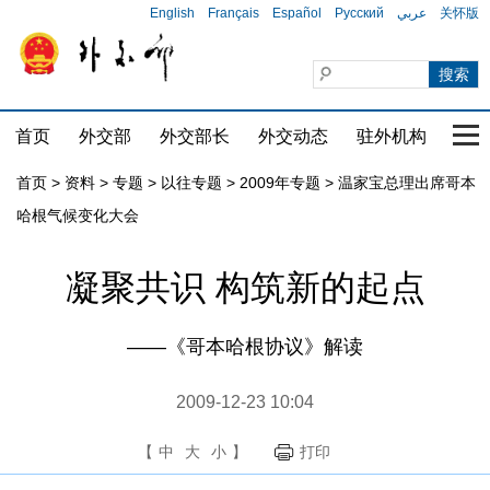
English
Français
Español
Русский
عربي
关怀版
首页
外交部
外交部长
外交动态
驻外机构
国家
首页
>
资料
>
专题
>
以往专题
>
2009年专题
>
温家宝总理出席哥本
哈根气候变化大会
凝聚共识 构筑新的起点
——《哥本哈根协议》解读
2009-12-23 10:04
【
中
大
小
】
打印