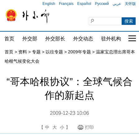
English
Français
Español
Русский
عربي
关怀版
首页
外交部
外交部长
外交动态
驻外机构
国家
首页
>
资料
>
专题
>
以往专题
>
2009年专题
>
温家宝总理出席哥本
哈根气候变化大会
“哥本哈根协议”：全球气候合
作的新起点
2009-12-23 10:06
【
中
大
小
】
打印