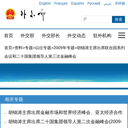
English
Français
Español
Русский
عربي
关怀版
首页
外交部
外交部长
外交动态
驻外机构
国家
首页
>
资料
>
专题
>
以往专题
>
2009年专题
>胡锦涛主席出席联合国系列
会议和二十国集团领导人第三次金融峰会
相关专题
胡锦涛主席出席金融市场和世界经济峰会、亚太经济合作
组织会议，对哥斯达黎加、古巴、秘鲁、希腊进行国事访
胡锦涛主席出席二十国集团领导人第二次金融峰会
(2009-