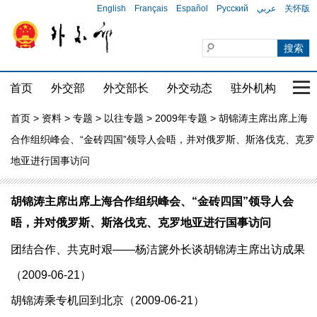
English
Français
Español
Русский
عربي
关怀版
首页
外交部
外交部长
外交动态
驻外机构
国家
首页
>
资料
>
专题
>
以往专题
>
2009年专题
> 胡锦涛主席出席上海
合作组织峰会、“金砖四国”领导人会晤，并对俄罗斯、斯洛伐克、克罗
地亚进行国事访问
胡锦涛主席出席上海合作组织峰会、“金砖四国”领导人会
晤，并对俄罗斯、斯洛伐克、克罗地亚进行国事访问
团结合作、共克时艰——杨洁篪外长谈胡锦涛主席出访成果
（2009-06-21）
胡锦涛乘专机回到北京（2009-06-21）