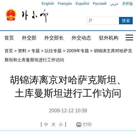
English
Français
Español
Русский
عربي
关怀版
首页
外交部
外交部长
外交动态
驻外机构
国家
首页
>
资料
>
专题
>
以往专题
>
2009年专题
>
胡锦涛主席对哈萨克
斯坦和土库曼斯坦进行工作访问
胡锦涛离京对哈萨克斯坦、
土库曼斯坦进行工作访问
2009-12-12 10:39
【
中
大
小
】
打印