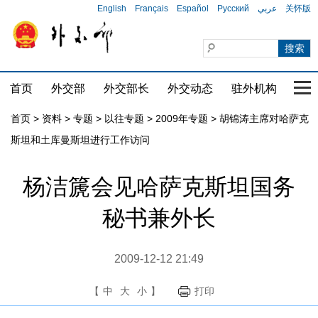
English
Français
Español
Русский
عربي
关怀版
首页
外交部
外交部长
外交动态
驻外机构
国家
首页
>
资料
>
专题
>
以往专题
>
2009年专题
>
胡锦涛主席对哈萨克
斯坦和土库曼斯坦进行工作访问
杨洁篪会见哈萨克斯坦国务
秘书兼外长
2009-12-12 21:49
【
中
大
小
】
打印