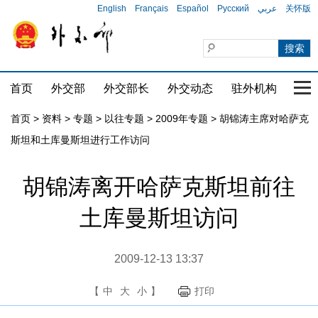
English
Français
Español
Русский
عربي
关怀版
首页
外交部
外交部长
外交动态
驻外机构
国家
首页
>
资料
>
专题
>
以往专题
>
2009年专题
>
胡锦涛主席对哈萨克
斯坦和土库曼斯坦进行工作访问
胡锦涛离开哈萨克斯坦前往
土库曼斯坦访问
2009-12-13 13:37
【
中
大
小
】
打印