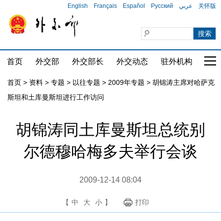
English
Français
Español
Русский
عربي
关怀版
首页
外交部
外交部长
外交动态
驻外机构
国家
首页
>
资料
>
专题
>
以往专题
>
2009年专题
>
胡锦涛主席对哈萨克
斯坦和土库曼斯坦进行工作访问
胡锦涛同土库曼斯坦总统别
尔德穆哈梅多夫举行会谈
2009-12-14 08:04
【
中
大
小
】
打印