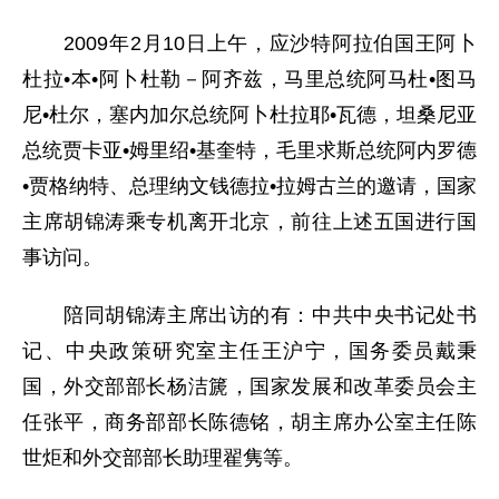
2009年2月10日上午，应沙特阿拉伯国王阿卜
杜拉•本•阿卜杜勒－阿齐兹，马里总统阿马杜•图马
尼•杜尔，塞内加尔总统阿卜杜拉耶•瓦德，坦桑尼亚
总统贾卡亚•姆里绍•基奎特，毛里求斯总统阿内罗德
•贾格纳特、总理纳文钱德拉•拉姆古兰的邀请，国家
主席胡锦涛乘专机离开北京，前往上述五国进行国
事访问。
陪同胡锦涛主席出访的有：中共中央书记处书
记、中央政策研究室主任王沪宁，国务委员戴秉
国，外交部部长杨洁篪，国家发展和改革委员会主
任张平，商务部部长陈德铭，胡主席办公室主任陈
世炬和外交部部长助理翟隽等。