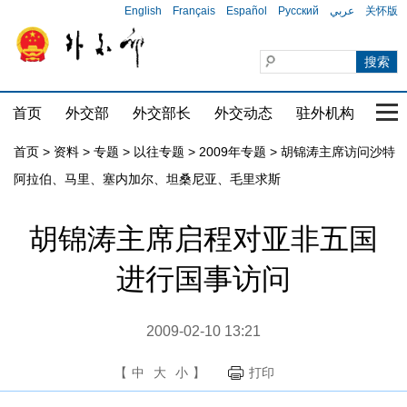
English
Français
Español
Русский
عربي
关怀版
首页
外交部
外交部长
外交动态
驻外机构
国家
首页
>
资料
>
专题
>
以往专题
>
2009年专题
>
胡锦涛主席访问沙特
阿拉伯、马里、塞内加尔、坦桑尼亚、毛里求斯
胡锦涛主席启程对亚非五国
进行国事访问
2009-02-10 13:21
【
中
大
小
】
打印