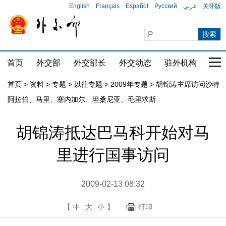
English
Français
Español
Русский
عربي
关怀版
首页
外交部
外交部长
外交动态
驻外机构
国家
首页
>
资料
>
专题
>
以往专题
>
2009年专题
>
胡锦涛主席访问沙特
阿拉伯、马里、塞内加尔、坦桑尼亚、毛里求斯
胡锦涛抵达巴马科开始对马
里进行国事访问
2009-02-13 08:32
【
中
大
小
】
打印