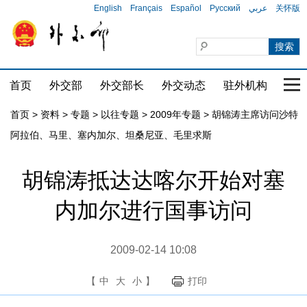
English
Français
Español
Русский
عربي
关怀版
首页
外交部
外交部长
外交动态
驻外机构
国家
首页
>
资料
>
专题
>
以往专题
>
2009年专题
>
胡锦涛主席访问沙特
阿拉伯、马里、塞内加尔、坦桑尼亚、毛里求斯
胡锦涛抵达达喀尔开始对塞
内加尔进行国事访问
2009-02-14 10:08
【
中
大
小
】
打印