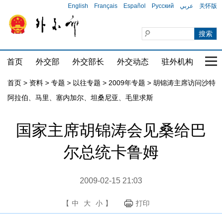
English
Français
Español
Русский
عربي
关怀版
首页
外交部
外交部长
外交动态
驻外机构
国家
首页
>
资料
>
专题
>
以往专题
>
2009年专题
>
胡锦涛主席访问沙特
阿拉伯、马里、塞内加尔、坦桑尼亚、毛里求斯
国家主席胡锦涛会见桑给巴
尔总统卡鲁姆
2009-02-15 21:03
【
中
大
小
】
打印