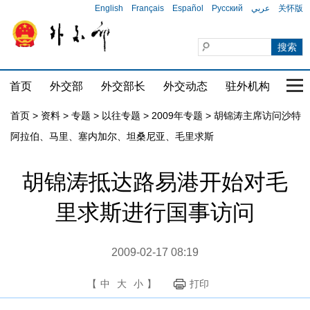
English
Français
Español
Русский
عربي
关怀版
首页
外交部
外交部长
外交动态
驻外机构
国家
首页
>
资料
>
专题
>
以往专题
>
2009年专题
>
胡锦涛主席访问沙特
阿拉伯、马里、塞内加尔、坦桑尼亚、毛里求斯
胡锦涛抵达路易港开始对毛
里求斯进行国事访问
2009-02-17 08:19
【
中
大
小
】
打印