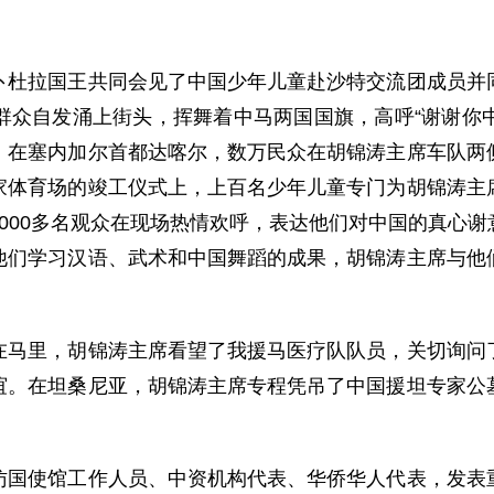
拉国王共同会见了中国少年儿童赴沙特交流团成员并同
众自发涌上街头，挥舞着中马两国国旗，高呼“谢谢你中
。在塞内加尔首都达喀尔，数万民众在胡锦涛主席车队两
家体育场的竣工仪式上，上百名少年儿童专门为胡锦涛主
000多名观众在现场热情欢呼，表达他们对中国的真心
他们学习汉语、武术和中国舞蹈的成果，胡锦涛主席与他
里，胡锦涛主席看望了我援马医疗队队员，关切询问了
谊。在坦桑尼亚，胡锦涛主席专程凭吊了中国援坦专家公
使馆工作人员、中资机构代表、华侨华人代表，发表重