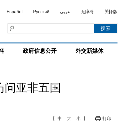
Español
Русский
عربي
无障碍
关怀版
料
政府信息公开
外交新媒体
访问亚非五国
【
中
大
小
】
打印