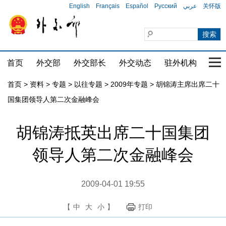
English
Français
Español
Русский
عربي
关怀版
首页
外交部
外交部长
外交动态
驻外机构
国家
首页
>
资料
>
专题
>
以往专题
>
2009年专题
>
胡锦涛主席出席二十
国集团领导人第二次金融峰会
胡锦涛抵英出席二十国集团
领导人第二次金融峰会
2009-04-01 19:55
【
中
大
小
】
打印