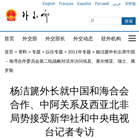
English
Français
Español
Русский
عربي
关怀版
首页
外交部
外交部长
外交动态
驻外机构
国家
首页
>
资料
>
专题
>
以往专题
>
2011年专题
>
杨洁篪外长出席中国
－海湾合作委员会第二轮战略对话并访问埃及、塞尔维亚、瑞士、俄
罗斯
杨洁篪外长就中国和海合会
合作、中阿关系及西亚北非
局势接受新华社和中央电视
台记者专访