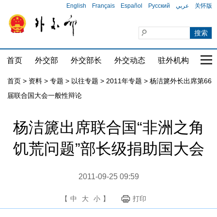
English
Français
Español
Русский
عربي
关怀版
首页
外交部
外交部长
外交动态
驻外机构
国家
首页
>
资料
>
专题
>
以往专题
>
2011年专题
>
杨洁篪外长出席第66
届联合国大会一般性辩论
杨洁篪出席联合国“非洲之角
饥荒问题”部长级捐助国大会
2011-09-25 09:59
【
中
大
小
】
打印