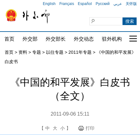
English
Français
Español
Русский
عربي
关怀版
首页
外交部
外交部长
外交动态
驻外机构
国家
首页
>
资料
>
专题
>
以往专题
>
2011年专题
>
《中国的和平发展》
白皮书
《中国的和平发展》白皮书
（全文）
2011-09-06 15:11
【
中
大
小
】
打印