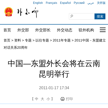
English
Français
Español
Русский
عربي
关怀版
首页
外交部
外交部长
外交动态
驻外机构
国家
首页
>
资料
>
专题
>
以往专题
>
2011年专题
>
2011中国－东盟建立
对话关系20周年
中国—东盟外长会将在云南
昆明举行
2011-01-17 17:34
【
中
大
小
】
打印